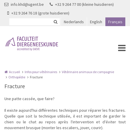
Aller au contenu principal
info.khd@ugent.be
+32 9 264 77 00 (kleine huisdieren)
+32 9 264 76 18 (grote huisdieren)
Nederlands
English
Français
Accueil
Infos pour vétérinaires
Vétérinaire animaux de compagnie
Orthopédie
Fracture
Fracture
Une patte cassée, que faire?
Il existe aujourd'hui différentes techniques pour réparer les fractures.
Quelle que soit la technique utilisée, il est important de garder le
chien ou le chat au repos après l'intervention et d'éviter tout
mouvement brusque (monter les escaliers, jouer, courir).