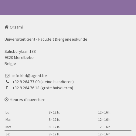
Orsami
Universiteit Gent - Faculteit Diergeneeskunde
Salisburylaan 133
9820 Merelbeke
België
info.khd@ugent.be
+32 9 264 77 00 (kleine huisdieren)
+32 9 264 76 18 (grote huisdieren)
Heures d'ouverture
Lu:
8 - 12 h.
12 - 16 h.
Ma:
8 - 12 h.
12 - 16 h.
Me:
8 - 12 h.
12 - 16 h.
Je:
8 - 12 h.
12 - 16 h.