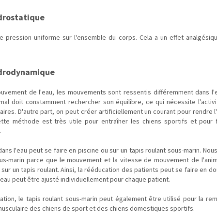
drostatique
e pression uniforme sur l'ensemble du corps. Cela a un effet analgésiqu
ydrodynamique
uvement de l'eau, les mouvements sont ressentis différemment dans l'e
nimal doit constamment rechercher son équilibre, ce qui nécessite l'activi
res. D'autre part, on peut créer artificiellement un courant pour rendre 
 Cette méthode est très utile pour entraîner les chiens sportifs et pour f
.
ans l'eau peut se faire en piscine ou sur un tapis roulant sous-marin. Nou
sous-marin parce que le mouvement et la vitesse de mouvement de l'anim
sur un tapis roulant. Ainsi, la rééducation des patients peut se faire en d
l'eau peut être ajusté individuellement pour chaque patient.
ation, le tapis roulant sous-marin peut également être utilisé pour la re
musculaire des chiens de sport et des chiens domestiques sportifs.