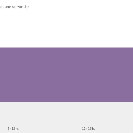
oit une serviette
8 - 12 h.
12 - 16 h.