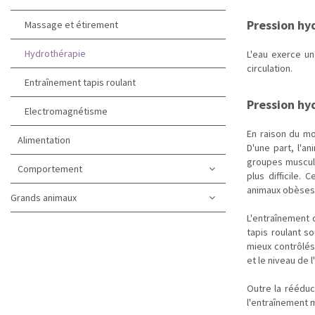
Pression hy
Massage et étirement
Hydrothérapie
L'eau exerce un
circulation.
Entraînement tapis roulant
Pression h
Electromagnétisme
En raison du mo
Alimentation
D'une part, l'a
groupes musculai
Comportement
plus difficile.
animaux obèses
Grands animaux
L'entraînement d
tapis roulant 
mieux contrôlés 
et le niveau de 
Outre la rééduc
l'entraînement 