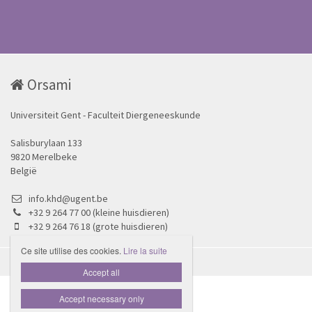
Orsami
Universiteit Gent - Faculteit Diergeneeskunde
Salisburylaan 133
9820 Merelbeke
België
info.khd@ugent.be
+32 9 264 77 00 (kleine huisdieren)
+32 9 264 76 18 (grote huisdieren)
Ce site utilise des cookies.
Lire la suite

Accept all
Accept necessary only