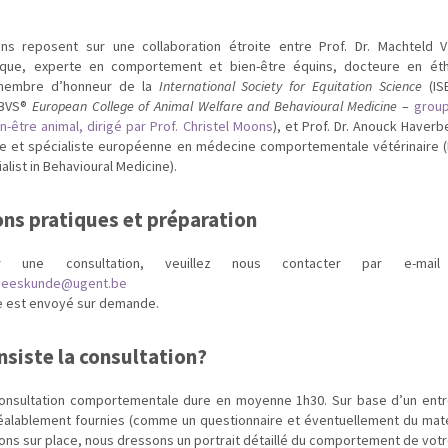
ons reposent sur une collaboration étroite entre Prof. Dr. Machteld 
nique, experte en comportement et bien-être équins, docteure en étho
 membre d’honneur de la
International Society for Equitation Science
(IS
EBVS®
European College of Animal Welfare and Behavioural Medicine
–
grou
n-être animal, dirigé par Prof. Christel Moons
), et Prof. Dr. Anouck Haverb
ie et spécialiste européenne en médecine comportementale vétérinaire 
alist in Behavioural Medicine).
ns pratiques et préparation
ier une consultation, veuillez nous contacter par e-mail
neeskunde@ugent.be
e est envoyé sur demande.
nsiste la consultation?
nsultation comportementale dure en moyenne 1h30. Sur base d’un entret
éalablement fournies (comme un questionnaire et éventuellement du matér
ons sur place, nous dressons un portrait détaillé du comportement de votr