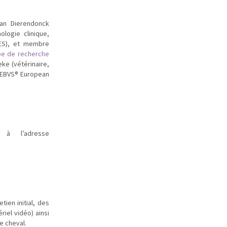
Van Dierendonck
logie clinique,
ES), et membre
pe de recherche
eke (vétérinaire,
(EBVS® European
 à l’adresse
ien initial, des
iel vidéo) ainsi
e cheval.