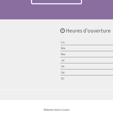
Heures d'ouverture
Lu:
Ma:
Me:
Je:
Ve:
Sa:
Di:
Website door Livalos