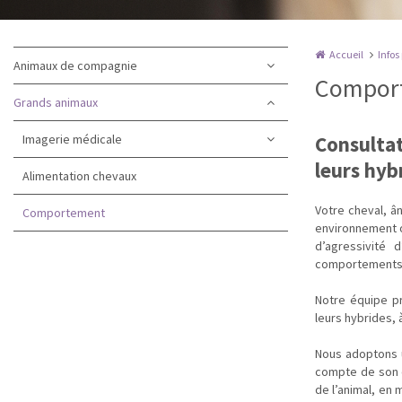
Accueil
Infos
Animaux de compagnie
Comport
Grands animaux
Imagerie médicale
Consulta
leurs hyb
Alimentation chevaux
Votre cheval, â
Comportement
environnement o
d’agressivité
comportements 
Notre équipe p
leurs hybrides, 
Nous adoptons u
compte de son e
de l’animal, en 