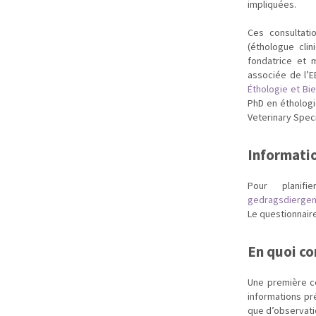
impliquées.
Ces consultati
(éthologue cli
fondatrice et
associée de l’
Éthologie et Bie
PhD en étholog
Veterinary Speci
Informatio
Pour planif
gedragsdierge
Le questionnair
En quoi co
Une première co
informations pr
que d’observati