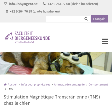
Aller au contenu principal
info.khd@ugent.be
+32 9 264 77 00 (kleine huisdieren)
+32 9 264 76 18 (grote huisdieren)
Français
Accueil
Infos pour propriétaires
Animaux de compagnie
Comportement
TMS
Stimulation Magnétique Transcrânienne (TMS)
chez le chien