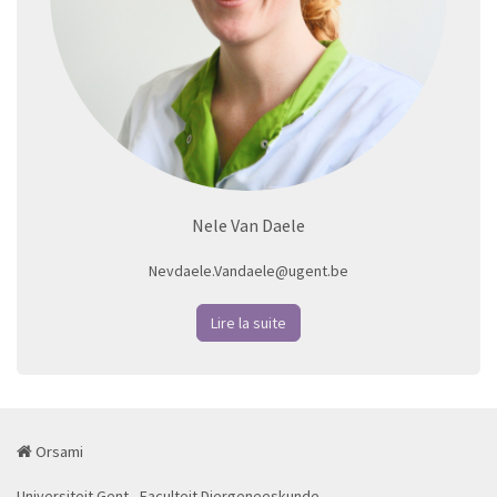
Nele Van Daele
Nevdaele.Vandaele@ugent.be
Lire la suite
Orsami
Universiteit Gent - Faculteit Diergeneeskunde