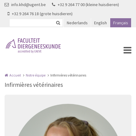
Aller au contenu principal
info.khd@ugent.be
+32 9 264 77 00 (kleine huisdieren)
+32 9 264 76 18 (grote huisdieren)
Nederlands
English
Français
Accueil
Notre équipe
Infirmières vétérinaires
Infirmières vétérinaires