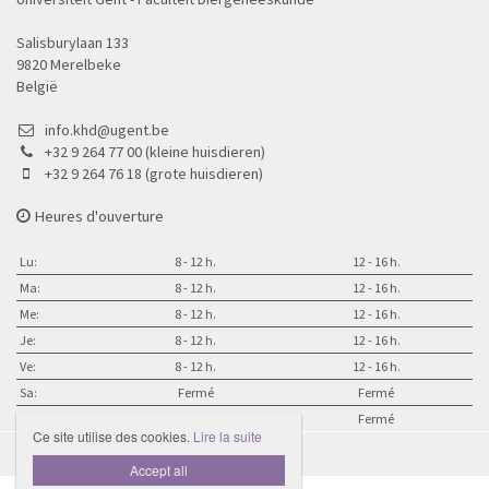
Salisburylaan 133
9820 Merelbeke
België
info.khd@ugent.be
+32 9 264 77 00 (kleine huisdieren)
+32 9 264 76 18 (grote huisdieren)
Heures d'ouverture
Lu:
8 - 12 h.
12 - 16 h.
Ma:
8 - 12 h.
12 - 16 h.
Me:
8 - 12 h.
12 - 16 h.
Je:
8 - 12 h.
12 - 16 h.
Ve:
8 - 12 h.
12 - 16 h.
Sa:
Fermé
Fermé
Di:
Fermé
Fermé
Ce site utilise des cookies.
Lire la suite

Accept all