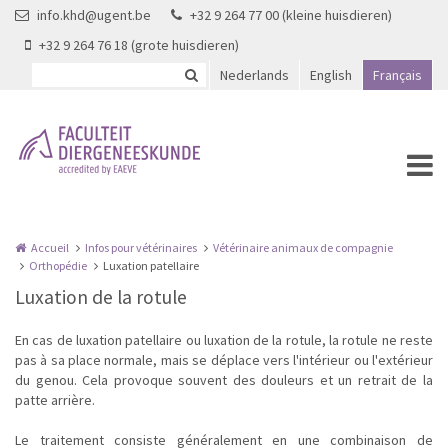
Aller au contenu principal
info.khd@ugent.be
+32 9 264 77 00 (kleine huisdieren)
+32 9 264 76 18 (grote huisdieren)
Nederlands
English
Français
Accueil
Infos pour vétérinaires
Vétérinaire animaux de compagnie
Orthopédie
Luxation patellaire
Luxation de la rotule
En cas de luxation patellaire ou luxation de la rotule, la rotule ne reste
pas à sa place normale, mais se déplace vers l'intérieur ou l'extérieur
du genou. Cela provoque souvent des douleurs et un retrait de la
patte arrière.
Le traitement consiste généralement en une combinaison de