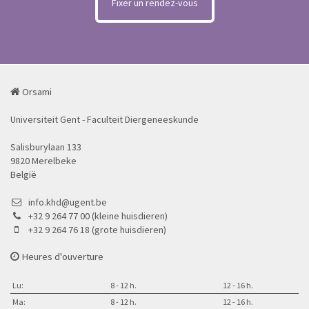
Fixer un rendez-vous
Orsami
Universiteit Gent - Faculteit Diergeneeskunde
Salisburylaan 133
9820 Merelbeke
België
info.khd@ugent.be
+32 9 264 77 00 (kleine huisdieren)
+32 9 264 76 18 (grote huisdieren)
Heures d'ouverture
Lu:
8 - 12 h.
12 - 16 h.
Ma:
8 - 12 h.
12 - 16 h.