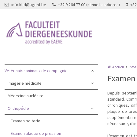
Aller au contenu principal
info.khd@ugent.be
+32 9 264 77 00 (kleine huisdieren)
+32
Accueil
Infos
Vétérinaire animaux de compagnie
Examen 
Imagerie médicale
Depuis septemb
Médecine nucléaire
standard. Comm
chroniques, dif
Orthopédie
plaque de pres
supplémentaire e
Examen boiterie
nécessaire, d'i
Examen plaque de pression
L'examen est to