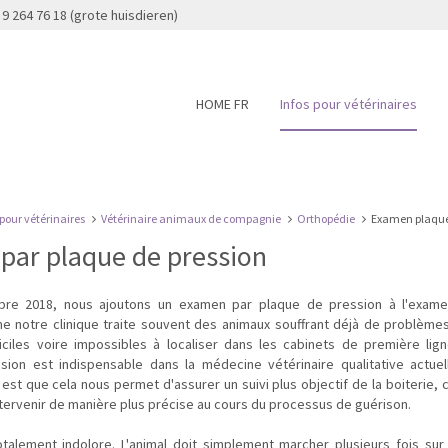
 9 264 76 18 (grote huisdieren)
HOME FR
Infos pour vétérinaires
 pour vétérinaires
Vétérinaire animaux de compagnie
Orthopédie
Examen plaque
par plaque de pression
re 2018, nous ajoutons un examen par plaque de pression à l'exam
e notre clinique traite souvent des animaux souffrant déjà de problème
ficiles voire impossibles à localiser dans les cabinets de première lig
sion est indispensable dans la médecine vétérinaire qualitative actuel
st que cela nous permet d'assurer un suivi plus objectif de la boiterie, 
ntervenir de manière plus précise au cours du processus de guérison.
talement indolore. L'animal doit simplement marcher plusieurs fois su