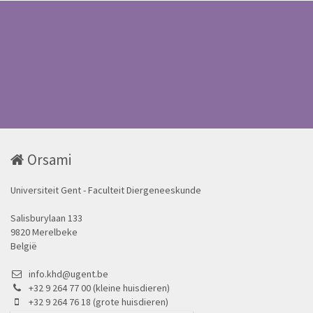
Orsami
Universiteit Gent - Faculteit Diergeneeskunde
Salisburylaan 133
9820 Merelbeke
België
info.khd@ugent.be
+32 9 264 77 00 (kleine huisdieren)
+32 9 264 76 18 (grote huisdieren)