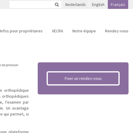
Nederlands
English
Français
Infos pour propriétaires
VECRA
Notre équipe
Rendez-vous
 de pression
Fixer un rendez-vous
en orthopédique
s orthopédiques
ne, l'examen par
le. Un avantage
ce qui permet, si
r une plateforme