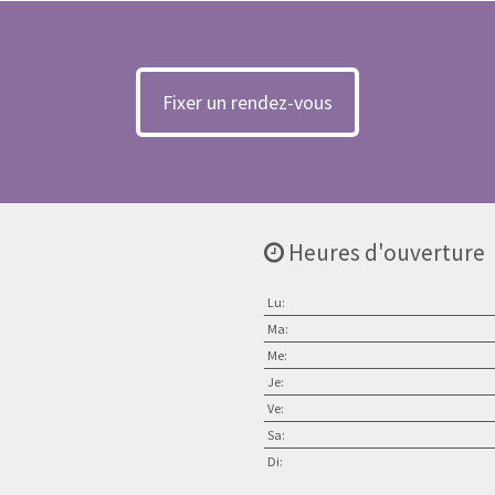
Fixer un rendez-vous
Heures d'ouverture
Lu:
Ma:
Me:
Je:
Ve:
Sa:
Di: