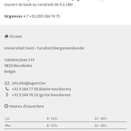
(ouvert du lundi au vendredi de 8 à 16h)
Urgences >
T +32 (0)9 264 76 75
Orsami
Universiteit Gent - Faculteit Diergeneeskunde
Salisburylaan 133
9820 Merelbeke
België
info.khd@ugent.be
+32 9 264 77 00 (kleine huisdieren)
+32 9 264 76 18 (grote huisdieren)
Heures d'ouverture
Lu:
8 - 12 h.
12 - 16 h.
Ma:
8 - 12 h.
12 - 16 h.