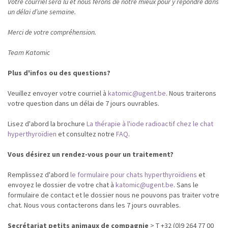
Votre courriel sera lu et nous ferons de notre mieux pour y répondre dans
un délai d’une semaine.
Merci de votre compréhension.
Team Katomic
Plus d'infos ou des questions?
Veuillez envoyer votre courriel à
katomic@ugent.be
. Nous traiterons
votre question dans un délai de 7 jours ouvrables.
Lisez d'abord la brochure
La thérapie à l'iode radioactif chez le chat
hyperthyroïdien
et consultez notre
FAQ
.
Vous désirez un rendez-vous pour un traitement?
Remplissez d'abord
le formulaire pour chats hyperthyroïdiens
et
envoyez le dossier de votre chat à
katomic@ugent.be
. Sans le
formulaire de contact et le dossier nous ne pouvons pas traiter votre
chat. Nous vous contacterons dans les 7 jours ouvrables.
Secrétariat petits animaux
de compagnie
> T +32 (0)9 264 77 00