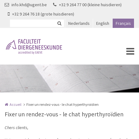
Aller au contenu principal
info.khd@ugent.be
+32 9 264 77 00 (kleine huisdieren)
+32 9 264 76 18 (grote huisdieren)
Nederlands
English
Français
Accueil
Fixer un rendez-vous - le chat hyperthyroïdien
Fixer un rendez-vous - le chat hyperthyroïdien
Chers clients,