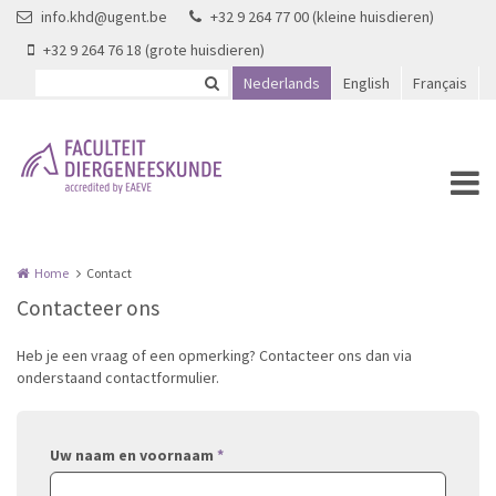
Overslaan en naar de inhoud gaan
info.khd@ugent.be
+32 9 264 77 00 (kleine huisdieren)
+32 9 264 76 18 (grote huisdieren)
Nederlands
English
Français
Home
Contact
Contacteer ons
Heb je een vraag of een opmerking? Contacteer ons dan via
onderstaand contactformulier.
Uw naam en voornaam
*