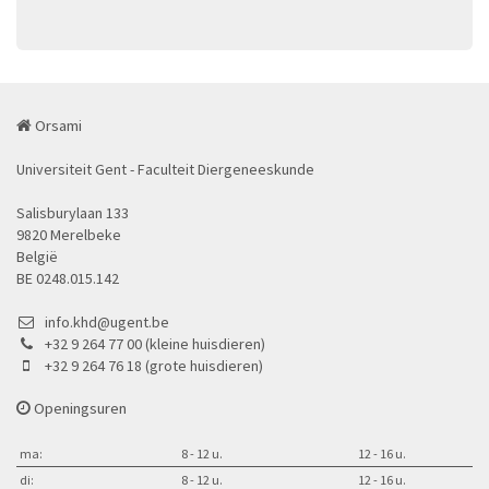
Orsami
Universiteit Gent - Faculteit Diergeneeskunde
Salisburylaan 133
9820 Merelbeke
België
BE 0248.015.142
info.khd@ugent.be
+32 9 264 77 00 (kleine huisdieren)
+32 9 264 76 18 (grote huisdieren)
Openingsuren
ma:
8 - 12 u.
12 - 16 u.
di:
8 - 12 u.
12 - 16 u.