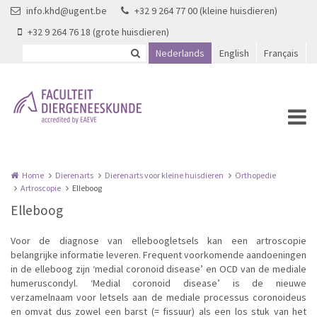
Overslaan en naar de inhoud gaan
info.khd@ugent.be
+32 9 264 77 00 (kleine huisdieren)
+32 9 264 76 18 (grote huisdieren)
Nederlands
English
Français
Home
Dierenarts
Dierenarts voor kleine huisdieren
Orthopedie
Artroscopie
Elleboog
Elleboog
Voor de diagnose van elleboogletsels kan een artroscopie
belangrijke informatie leveren. Frequent voorkomende aandoeningen
in de elleboog zijn ‘medial coronoid disease’ en OCD van de mediale
humeruscondyl. ‘Medial coronoid disease’ is de nieuwe
verzamelnaam voor letsels aan de mediale processus coronoideus
en omvat dus zowel een barst (= fissuur) als een los stuk van het