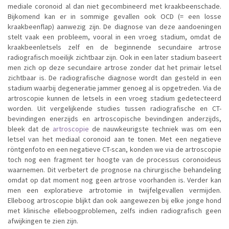
mediale coronoid al dan niet gecombineerd met kraakbeenschade.
Bijkomend kan er in sommige gevallen ook OCD (= een losse
kraakbeenflap) aanwezig zijn. De diagnose van deze aandoeningen
stelt vaak een probleem, vooral in een vroeg stadium, omdat de
kraakbeenletsels zelf en de beginnende secundaire artrose
radiografisch moeilijk zichtbaar zijn. Ook in een later stadium baseert
men zich op deze secundaire artrose zonder dat het primair letsel
zichtbaar is. De radiografische diagnose wordt dan gesteld in een
stadium waarbij degeneratie jammer genoeg al is opgetreden. Via de
artroscopie kunnen de letsels in een vroeg stadium gedetecteerd
worden. Uit vergelijkende studies tussen radiografische en CT-
bevindingen enerzijds en artroscopische bevindingen anderzijds,
bleek dat de
artroscopie
de nauwkeurigste techniek was om een
letsel van het mediaal coronoid aan te tonen. Met een negatieve
röntgenfoto en een negatieve CT-scan, konden we via de artroscopie
toch nog een fragment ter hoogte van de processus coronoideus
waarnemen. Dit verbetert de prognose na chirurgische behandeling
omdat op dat moment nog geen artrose voorhanden is. Verder kan
men een exploratieve artrotomie in twijfelgevallen vermijden.
Elleboog artroscopie blijkt dan ook aangewezen bij elke jonge hond
met klinische elleboogproblemen, zelfs indien radiografisch geen
afwijkingen te zien zijn.