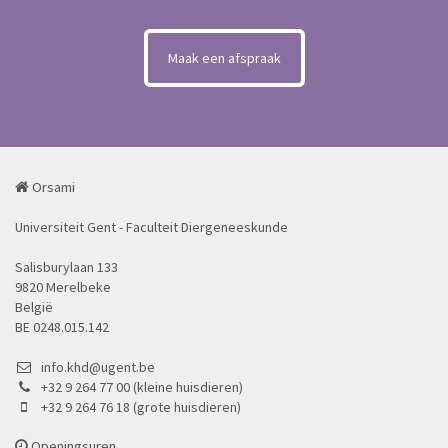
Maak een afspraak
Orsami
Universiteit Gent - Faculteit Diergeneeskunde
Salisburylaan 133
9820 Merelbeke
België
BE 0248.015.142
info.khd@ugent.be
+32 9 264 77 00 (kleine huisdieren)
+32 9 264 76 18 (grote huisdieren)
Openingsuren