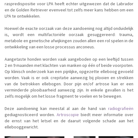
raspredispositie voor LPA heeft echter uitgewezen dat de Labrador
en de Golden Retriever evenveel tot zelfs meer kans hebben om een
LPA te ontwikkelen.
Hoewel de exacte oorzaak van deze aandoening nog altijd onduidelijk
is, wordt een multifactoriële oorzaak gesuggereerd: trauma,
metabole en genetische afwijkingen zouden allen een rol spelen in de
ontwikkeling van een losse processus anconeus.
Aangetaste honden worden vaak aangeboden op een leeftijd tussen
2 en 9 maanden met klachten van manken op één of beide voorpoten.
Op klinisch onderzoek kan een pijnlijke, opgezette elleboog gevoeld
worden. Vaak is er ook crepitatie aanwezig bij plooien en strekken
van de betrokken ellebogen. Door pijn en/of artrose kan er een
verminderde plooibaarheid aanwezig zijn. In enkele gevallen is het
zelfs mogelijk om het losse fragment te voelen en te bewegen.
Deze aandoening kan meestal al aan de hand van
radiografieën
gediagnosticeerd worden.
Artroscopie
biedt meer informatie over
de ernst van het letsel en de daaruit volgende schade aan het
ellebooggewricht.