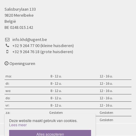
Salisburylaan 133
9820 Merelbeke
België
BE 0248.015.142
info.khd@ugent.be
+32 9 264 77 00 (kleine huisdieren)
+32 9 264 76 18 (grote huisdieren)
Openingsuren
ma:
8 - 12 u.
12 - 16 u.
di:
8 - 12 u.
12 - 16 u.
wo:
8 - 12 u.
12 - 16 u.
do:
8 - 12 u.
12 - 16 u.
vr:
8 - 12 u.
12 - 16 u.
za:
Gesloten
Gesloten
zo:
Gesloten
Gesloten
Deze website maakt gebruik van cookies.
Lees meer
Disclaimer
Privacybeleid

Alles accepteren