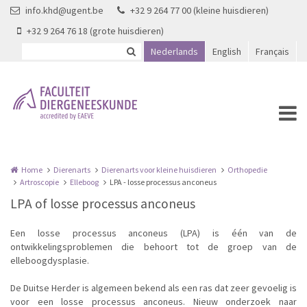
Overslaan en naar de inhoud gaan
info.khd@ugent.be
+32 9 264 77 00 (kleine huisdieren)
+32 9 264 76 18 (grote huisdieren)
Nederlands
English
Français
Home
Dierenarts
Dierenarts voor kleine huisdieren
Orthopedie
Artroscopie
Elleboog
LPA - losse processus anconeus
LPA of losse processus anconeus
Een losse processus anconeus (LPA) is één van de
ontwikkelingsproblemen die behoort tot de groep van de
elleboogdysplasie.
De Duitse Herder is algemeen bekend als een ras dat zeer gevoelig is
voor een losse processus anconeus. Nieuw onderzoek naar