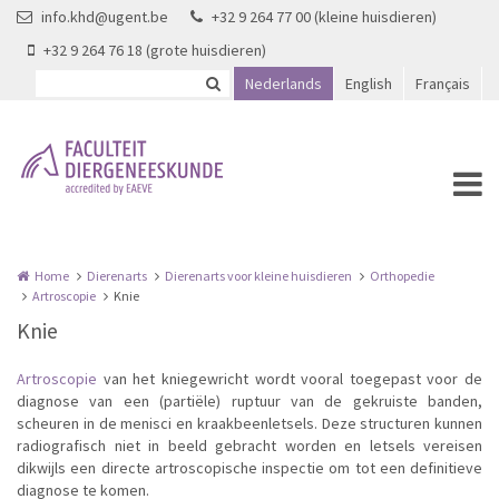
Overslaan en naar de inhoud gaan
info.khd@ugent.be
+32 9 264 77 00 (kleine huisdieren)
+32 9 264 76 18 (grote huisdieren)
Nederlands
English
Français
Home
Dierenarts
Dierenarts voor kleine huisdieren
Orthopedie
Artroscopie
Knie
Knie
Artroscopie
van het kniegewricht wordt vooral toegepast voor de
diagnose van een (partiële) ruptuur van de gekruiste banden,
scheuren in de menisci en kraakbeenletsels. Deze structuren kunnen
radiografisch niet in beeld gebracht worden en letsels vereisen
dikwijls een directe artroscopische inspectie om tot een definitieve
diagnose te komen.