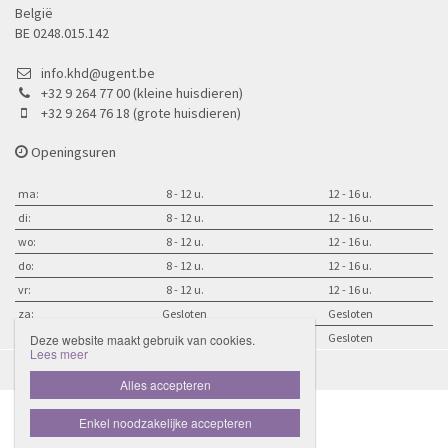
België
BE 0248.015.142
info.khd@ugent.be
+32 9 264 77 00 (kleine huisdieren)
+32 9 264 76 18 (grote huisdieren)
Openingsuren
ma:
8 - 12 u.
12 - 16 u.
di:
8 - 12 u.
12 - 16 u.
wo:
8 - 12 u.
12 - 16 u.
do:
8 - 12 u.
12 - 16 u.
vr:
8 - 12 u.
12 - 16 u.
za:
Gesloten
Gesloten
zo:
Gesloten
Gesloten
Deze website maakt gebruik van cookies.
Lees meer
Disclaimer
Privacybeleid

Alles accepteren
Enkel noodzakelijke accepteren
Website door Livalos