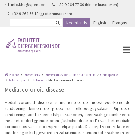
Overslaan en naar de inhoud gaan
info.khd@ugent.be
+32 9 264 77 00 (kleine huisdieren)
+32 9 264 76 18 (grote huisdieren)
Nederlands
English
Français
Home
Dierenarts
Dierenarts voor kleine huisdieren
Orthopedie
Artroscopie
Elleboog
Medial coronoid disease
Medial coronoid disease
Medial coronoid disease is momenteel de meest voorkomende
aandoening binnen de groep van elleboogdysplasie. Bij deze
aandoening komt er een stukje kraakbeen, zeer vaak gecombineerd
met het onderliggende been ("subchondrale bot") van het mediale
coronoid los van zijn oorspronkelijke plaats. Dit zorgt voor irritatie en
ontsteking in het gewricht en zal uiteindelijk leiden tot kraakbeen- en