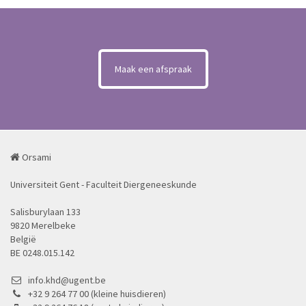
Maak een afspraak
Orsami
Universiteit Gent - Faculteit Diergeneeskunde
Salisburylaan 133
9820 Merelbeke
België
BE 0248.015.142
info.khd@ugent.be
+32 9 264 77 00 (kleine huisdieren)