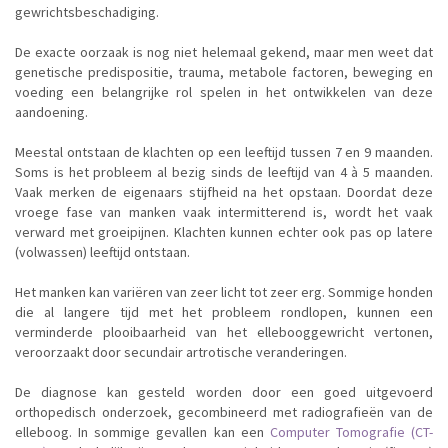
gewrichtsbeschadiging.
De exacte oorzaak is nog niet helemaal gekend, maar men weet dat
genetische predispositie, trauma, metabole factoren, beweging en
voeding een belangrijke rol spelen in het ontwikkelen van deze
aandoening.
Meestal ontstaan de klachten op een leeftijd tussen 7 en 9 maanden.
Soms is het probleem al bezig sinds de leeftijd van 4 à 5 maanden.
Vaak merken de eigenaars stijfheid na het opstaan. Doordat deze
vroege fase van manken vaak intermitterend is, wordt het vaak
verward met groeipijnen. Klachten kunnen echter ook pas op latere
(volwassen) leeftijd ontstaan.
Het manken kan variëren van zeer licht tot zeer erg. Sommige honden
die al langere tijd met het probleem rondlopen, kunnen een
verminderde plooibaarheid van het ellebooggewricht vertonen,
veroorzaakt door secundair artrotische veranderingen.
De diagnose kan gesteld worden door een goed uitgevoerd
orthopedisch onderzoek, gecombineerd met radiografieën van de
elleboog. In sommige gevallen kan een
Computer Tomografie (CT-