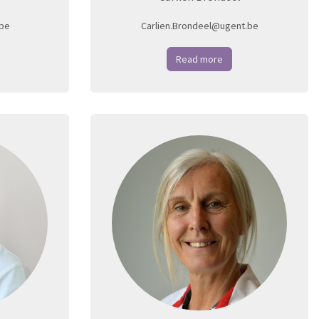
be
Carlien.Brondeel@ugent.be
Read more