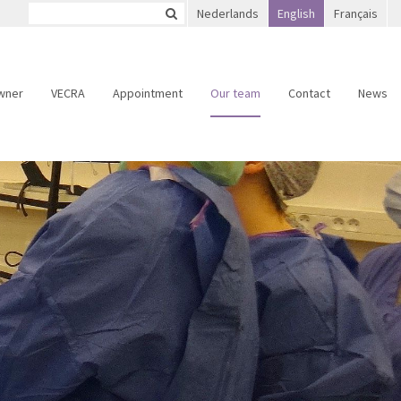
Nederlands
English
Français
wner
VECRA
Appointment
Our team
Contact
News