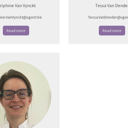
elphine Van Vynckt
Tessa Van Dende
ine.VanVynckt@ugent.be
Tessa.VanDender@ugen
Read more
Read more