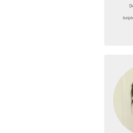
D
Delph