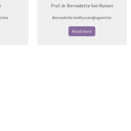
r
Prof. dr. Bernadette Van Ryssen
t.be
Bernadette.VanRyssen@ugent.be
Read more