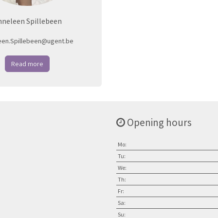
nneleen Spillebeen
een.Spillebeen@ugent.be
Read more
Opening hours
Mo:
Tu:
We:
Th:
Fr:
Sa:
Su: