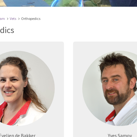
eam
Vets
Orthopedics
dics
Evelien de Bakker
Yves Samoy