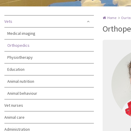
Home
Our t
Vets
Orthope
Medical imaging
Orthopedics
Physiotherapy
Education
Animal nutrition
Animal behaviour
Vet nurses
Animal care
Administration