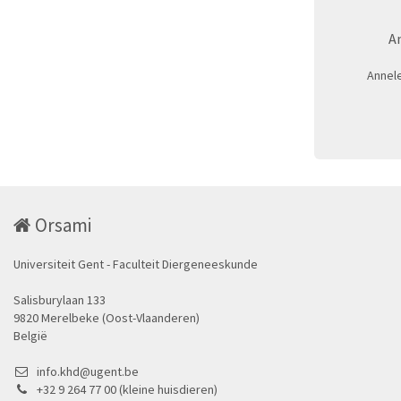
A
Annel
Orsami
Universiteit Gent - Faculteit Diergeneeskunde
Salisburylaan 133
9820 Merelbeke (Oost-Vlaanderen)
België
info.khd@ugent.be
+32 9 264 77 00 (kleine huisdieren)