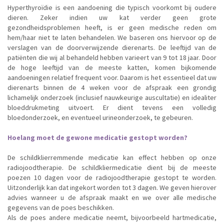
Hyperthyroïdie is een aandoening die typisch voorkomt bij oudere
dieren. Zeker indien uw kat verder geen grote
gezondheidsproblemen heeft, is er geen medische reden om
hem/haar niet te laten behandelen. We baseren ons hiervoor op de
verslagen van de doorverwijzende dierenarts. De leeftijd van de
patiënten die wij al behandeld hebben varieert van 9 tot 18 jaar. Door
de hoge leeftijd van de meeste katten, komen bijkomende
aandoeningen relatief frequent voor. Daarom is het essentieel dat uw
dierenarts binnen de 4 weken voor de afspraak een grondig
lichamelijk onderzoek (inclusief nauwkeurige auscultatie) en idealiter
bloeddrukmeting uitvoert. Er dient tevens een volledig
bloedonderzoek, en eventueel urineonderzoek, te gebeuren.
Hoelang moet de gewone medicatie gestopt worden?
De schildklierremmende medicatie kan effect hebben op onze
radiojoodtherapie. De schildkliermedicatie dient bij de meeste
poezen 10 dagen voor de radiojoodtherapie gestopt te worden.
Uitzonderlijk kan dat ingekort worden tot 3 dagen. We geven hierover
advies wanneer u de afspraak maakt en we over alle medische
gegevens van de poes beschikken.
Als de poes andere medicatie neemt, bijvoorbeeld hartmedicatie,