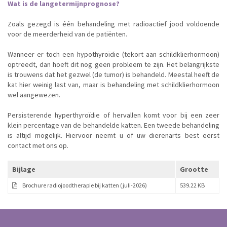
Wat is de langetermijnprognose?
Zoals gezegd is één behandeling met radioactief jood voldoende
voor de meerderheid van de patiënten.
Wanneer er toch een hypothyroïdie (tekort aan schildklierhormoon)
optreedt, dan hoeft dit nog geen probleem te zijn. Het belangrijkste
is trouwens dat het gezwel (de tumor) is behandeld. Meestal heeft de
kat hier weinig last van, maar is behandeling met schildklierhormoon
wel aangewezen.
Persisterende hyperthyroïdie of hervallen komt voor bij een zeer
klein percentage van de behandelde katten. Een tweede behandeling
is altijd mogelijk. Hiervoor neemt u of uw dierenarts best eerst
contact met ons op.
Bijlage
Grootte
Brochure radiojoodtherapie bij katten (juli-2026)
539.22 KB