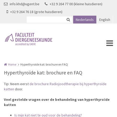
Overslaan en naar de inhoud gaan
info.khd@ugent.be
+32 9 264 77 00 (kleine huisdieren)
+32 9 264 76 18 (grote huisdieren)
Nederlands
English
Home
Hyperthyroïde kat: brochure en FAQ
Hyperthyroïde kat: brochure en FAQ
Tip: Neem eerst
de brochure Radiojoodtherapie bij hyperthyroïde
katten
door.
Veel gestelde vragen over de behandeling van hyperthyroïde
katten
Is mijn kat niet te oud voor de behandeling?