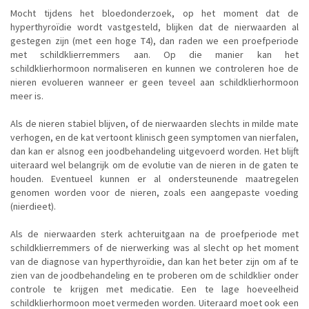
Mocht tijdens het bloedonderzoek, op het moment dat de
hyperthyroïdie wordt vastgesteld, blijken dat de nierwaarden al
gestegen zijn (met een hoge T4), dan raden we een proefperiode
met schildklierremmers aan. Op die manier kan het
schildklierhormoon normaliseren en kunnen we controleren hoe de
nieren evolueren wanneer er geen teveel aan schildklierhormoon
meer is.
Als de nieren stabiel blijven, of de nierwaarden slechts in milde mate
verhogen, en de kat vertoont klinisch geen symptomen van nierfalen,
dan kan er alsnog een joodbehandeling uitgevoerd worden. Het blijft
uiteraard wel belangrijk om de evolutie van de nieren in de gaten te
houden. Eventueel kunnen er al ondersteunende maatregelen
genomen worden voor de nieren, zoals een aangepaste voeding
(nierdieet).
Als de nierwaarden sterk achteruitgaan na de proefperiode met
schildklierremmers of de nierwerking was al slecht op het moment
van de diagnose van hyperthyroïdie, dan kan het beter zijn om af te
zien van de joodbehandeling en te proberen om de schildklier onder
controle te krijgen met medicatie. Een te lage hoeveelheid
schildklierhormoon moet vermeden worden. Uiteraard moet ook een