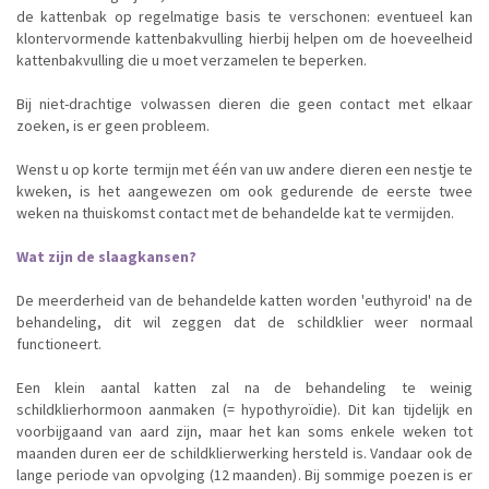
de kattenbak op regelmatige basis te verschonen: eventueel kan
klontervormende kattenbakvulling hierbij helpen om de hoeveelheid
kattenbakvulling die u moet verzamelen te beperken.
Bij niet-drachtige volwassen dieren die geen contact met elkaar
zoeken, is er geen probleem.
Wenst u op korte termijn met één van uw andere dieren een nestje te
kweken, is het aangewezen om ook gedurende de eerste twee
weken na thuiskomst contact met de behandelde kat te vermijden.
Wat zijn de slaagkansen?
De meerderheid van de behandelde katten worden 'euthyroid' na de
behandeling, dit wil zeggen dat de schildklier weer normaal
functioneert.
Een klein aantal katten zal na de behandeling te weinig
schildklierhormoon aanmaken (= hypothyroïdie). Dit kan tijdelijk en
voorbijgaand van aard zijn, maar het kan soms enkele weken tot
maanden duren eer de schildklierwerking hersteld is. Vandaar ook de
lange periode van opvolging (12 maanden). Bij sommige poezen is er