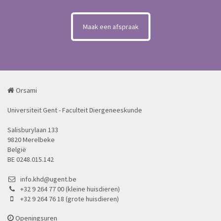
Maak een afspraak
Orsami
Universiteit Gent - Faculteit Diergeneeskunde
Salisburylaan 133
9820 Merelbeke
België
BE 0248.015.142
info.khd@ugent.be
+32 9 264 77 00 (kleine huisdieren)
+32 9 264 76 18 (grote huisdieren)
Openingsuren