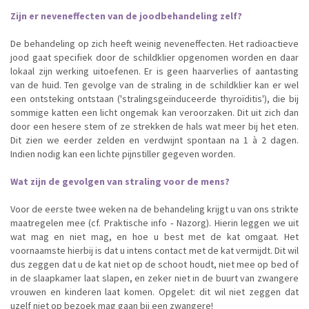
Zijn er neveneffecten van de joodbehandeling zelf?
De behandeling op zich heeft weinig neveneffecten. Het radioactieve
jood gaat specifiek door de schildklier opgenomen worden en daar
lokaal zijn werking uitoefenen. Er is geen haarverlies of aantasting
van de huid. Ten gevolge van de straling in de schildklier kan er wel
een ontsteking ontstaan ('stralingsgeïnduceerde thyroïditis'), die bij
sommige katten een licht ongemak kan veroorzaken. Dit uit zich dan
door een hesere stem of ze strekken de hals wat meer bij het eten.
Dit zien we eerder zelden en verdwijnt spontaan na 1 à 2 dagen.
Indien nodig kan een lichte pijnstiller gegeven worden.
Wat zijn de gevolgen van straling voor de mens?
Voor de eerste twee weken na de behandeling krijgt u van ons strikte
maatregelen mee (cf. Praktische info ‐ Nazorg). Hierin leggen we uit
wat mag en niet mag, en hoe u best met de kat omgaat. Het
voornaamste hierbij is dat u intens contact met de kat vermijdt. Dit wil
dus zeggen dat u de kat niet op de schoot houdt, niet mee op bed of
in de slaapkamer laat slapen, en zeker niet in de buurt van zwangere
vrouwen en kinderen laat komen. Opgelet: dit wil niet zeggen dat
uzelf niet op bezoek mag gaan bij een zwangere!